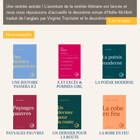
Une rentrée astrale ! L’aventure de la rentrée littéraire est lancée et
nous nous réjouissons d’accueillir le deuxième roman d’Hollie McNish
traduit de l’anglais par Virginie Trachsler et le deuxième…
Lire la suite…
Nouveautés
UNE HISTOIRE
X ET EXCÈS &
LA POÉSIE MODERNE
PASSERA ICI
POMMES GIRL
PAYSAGES PAUVRES
UN DERNIER POUR
LA ROBE EN FEU
LA ROUTE