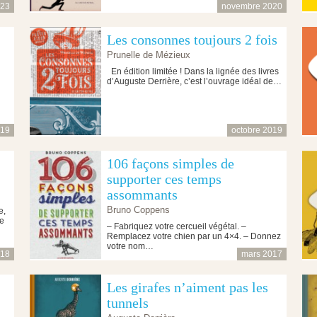
023
novembre 2020
Les consonnes toujours 2 fois
Prunelle de Mézieux
En édition limitée ! Dans la lignée des livres
d’Auguste Derrière, c’est l’ouvrage idéal de…
019
octobre 2019
106 façons simples de
supporter ces temps
assommants
Bruno Coppens
e,
ge
– Fabriquez votre cercueil végétal. –
Remplacez votre chien par un 4×4. – Donnez
votre nom…
018
mars 2017
Les girafes n’aiment pas les
tunnels