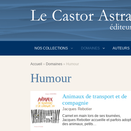
NOS COLLECTIONS
DOMAINES
AUTEURS
Accueil
»
Domaines
»
Humour
Humour
Animaux de transport et de
compagnie
Jacques Rebotier
Carnet en main lors de ses tournées,
Jacques Rebotier accueille et parfois adop
des animaux, petits…