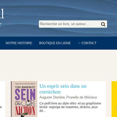
NOTRE HISTOIRE
BOUTIQUE EN LIGNE
☞ CONTACT
Un esprit sein dans un
cornichon
Auguste Derrière
,
Prunelle de Mézieux
Ce petit livre au style rétro -et au graphisme
te
léché- regorge de maximes, dictons, jeux
de…