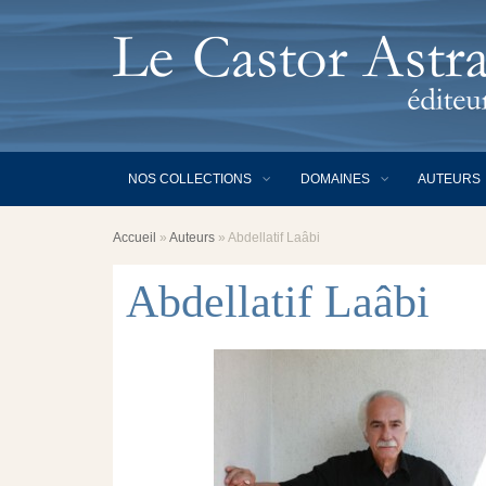
NOS COLLECTIONS
DOMAINES
AUTEURS
Accueil
»
Auteurs
»
Abdellatif Laâbi
Abdellatif Laâbi