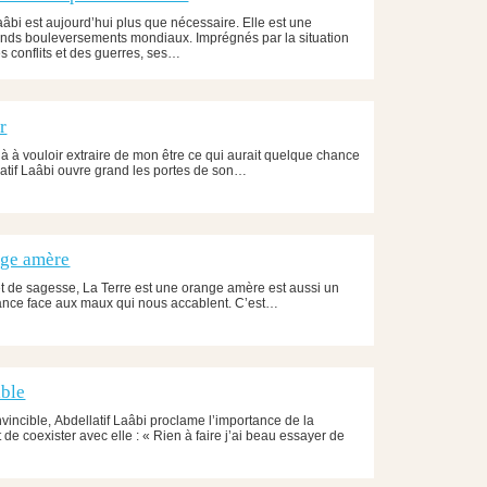
aâbi est aujourd’hui plus que nécessaire. Elle est une
ands bouleversements mondiaux. Imprégnés par la situation
 conflits et des guerres, ses…
r
là à vouloir extraire de mon être ce qui aurait quelque chance
llatif Laâbi ouvre grand les portes de son…
nge amère
e et de sagesse, La Terre est une orange amère est aussi un
stance face aux maux qui nous accablent. C’est…
ible
nvincible, Abdellatif Laâbi proclame l’importance de la
 et de coexister avec elle : « Rien à faire j’ai beau essayer de