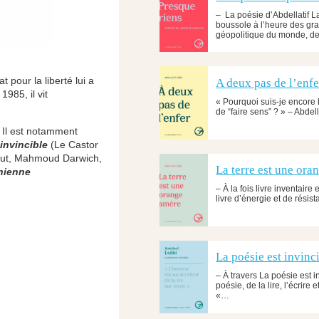
– La poésie d’Abdellatif L
boussole à l’heure des gr
géopolitique du monde, des
pour la liberté lui a
A deux pas de l’enfe
985, il vit
« Pourquoi suis-je encore 
de “faire sens” ? » – Abde
. Il est notamment
invincible
(Le Castor
out, Mahmoud Darwich,
La terre est une ora
inienne
– À la fois livre inventair
livre d’énergie et de rési
La poésie est invinc
– À travers La poésie est i
poésie, de la lire, l’écrire
«…