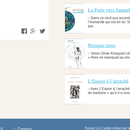
La Fuite vers Sama
– Dans ce récit aux accents
l’humanité qui est en lui. 
par…
Presque riens
– Selon Omar Khayyam cité 
« Rien ne manquait au mo
L’Espoir à l’arraché
– Avec L’Espoir à l’arraché
de barbarie » qu’il n’a ces
Suivez Le Castor Astral sur l
GV
☞ Contact