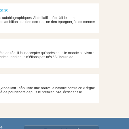
rkand
 autobiographiques, Abdellatif Laâbi fait le tour de
Son ambition : ne rien occulter, ne rien épargner, à commencer
d’entrée, il faut accepter qu’après nous le monde survivra :
nde quand nous n’étions pas nés / À l’heure de…
, Abdellatif Laâbi livre une nouvelle bataille contre ce « règne
sé de pourfendre depuis le premier livre, écrit dans le…
es