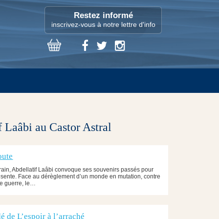
Restez informé
inscrivez-vous à notre lettre d'info
f Laâbi au Castor Astral
oute
ain, Abdellatif Laâbi convoque ses souvenirs passés pour
résente. Face au dérèglement d’un monde en mutation, contre
e guerre, le…
é de L’espoir à l’arraché