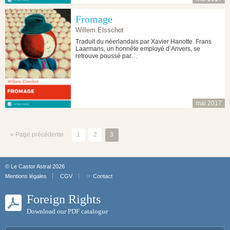
Fromage
Willem Elsschot
Traduit du néerlandais par Xavier Hanotte. Frans
Laarmans, un honnête employé d’Anvers, se
retrouve poussé par…
mai 2017
« Page précédente
1
2
3
© Le Castor Astral 2026
Mentions légales
CGV
☞ Contact
Foreign Rights
Download our PDF catalogue