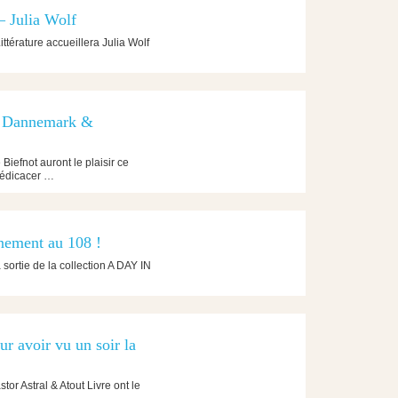
 – Julia Wolf
ittérature accueillera Julia Wolf
s Dannemark &
iefnot auront le plaisir ce
dédicacer …
nement au 108 !
sortie de la collection A DAY IN
r avoir vu un soir la
or Astral & Atout Livre ont le