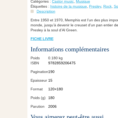
Catégories :
Castor music
,
Musique
Étiquettes :
histoire de la musique
,
Presley
,
Rock
,
So
Description
Entre 1950 et 1970, Memphis est l’un des plus impor
monde, jusqu’à devenir le creuset d’un pan entier d
Presley à la soul d’Al Green.
FICHE LIVRE
Informations complémentaires
Poids
0.180 kg
ISBN
9782859206475
Pagination
190
Epaisseur
15
Format
120×180
Poids (g)
180
Parution
2006
Vous aimerez peut-être aussi…