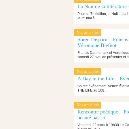
20 mai 2019
La Nuit de la littérature
Pour sa 7e édition, la Nuit de la L
le 25 mai à…
Nos actualités
23 avril 2019
Soren Disparu – Franci
Véronique Biefnot
Francis Dannemark et Véronique B
samedi 27 avril de présenter et 
Nos actualités
28 mars 2019
A Day in the Life – Évé
Soirée événement Venez fêter la 
THE LIFE au 108…
Nos actualités
20 mars 2019
Rencontre poétique – Pou
beauté passer
Vendredi 22 mars à 19h30 Le Cast