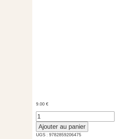
9.00
€
Ajouter au panier
UGS :
9782859206475