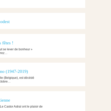
iodest
 fêtes !
faut se lever de bonheur »
uvrez…
ano (1947-2019)
le (Belgique), est décédé
octobre…
tienne
e Castor Astral ont le plaisir de