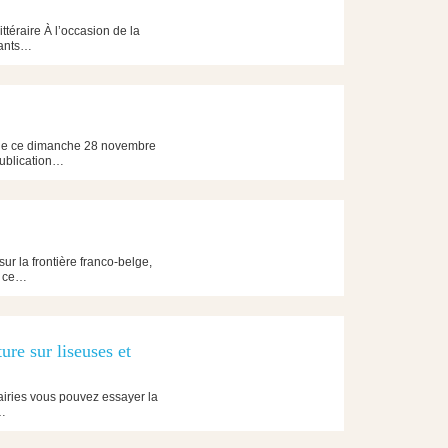
éraire À l’occasion de la
tants…
ène ce dimanche 28 novembre
publication…
r la frontière franco-belge,
és ce…
ure sur liseuses et
rairies vous pouvez essayer la
!…