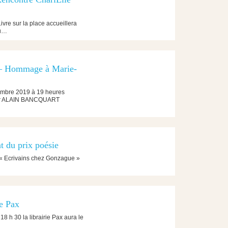
re sur la place accueillera
du…
Hommage à Marie-
mbre 2019 à 19 heures
r ALAIN BANCQUART
t du prix poésie
 « Ecrivains chez Gonzague »
ie Pax
8 h 30 la librairie Pax aura le