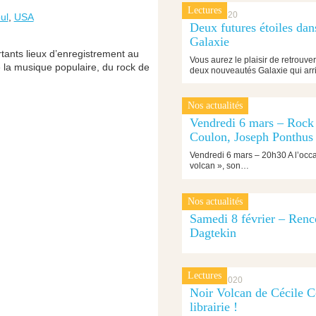
Lectures
9 mars 2020
ul
,
USA
Deux futures étoiles dan
Galaxie
tants lieux d’enregistrement au
Vous aurez le plaisir de retrouver
e la musique populaire, du rock de
deux nouveautés Galaxie qui ar
Nos actualités
5 mars 2020
Vendredi 6 mars – Rock 
Coulon, Joseph Ponthus
Vendredi 6 mars – 20h30 A l’occas
volcan », son…
Nos actualités
7 février 2020
Samedi 8 février – Ren
Dagtekin
Lectures
3 février 2020
Noir Volcan de Cécile Co
librairie !