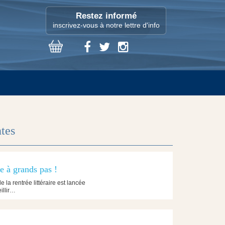
Restez informé
inscrivez-vous à notre lettre d'info
ntes
ve à grands pas !
e la rentrée littéraire est lancée
illir…