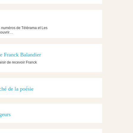
es numéros de Télérama et Les
couvrir…
re Franck Balandier
aisir de recevoir Franck
ché de la poésie
geurs