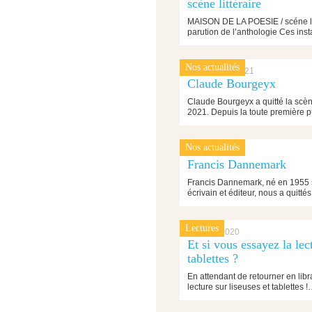
scène littéraire
MAISON DE LA POESIE / scéne litt
parution de l’anthologie Ces ins
Nos actualités
1 décembre 2021
Claude Bourgeyx
Claude Bourgeyx a quitté la sc
2021. Depuis la toute première 
Nos actualités
4 octobre 2021
Francis Dannemark
Francis Dannemark, né en 1955 su
écrivain et éditeur, nous a quitt
Lectures
17 mars 2020
Et si vous essayez la lect
tablettes ?
En attendant de retourner en lib
lecture sur liseuses et tablettes 