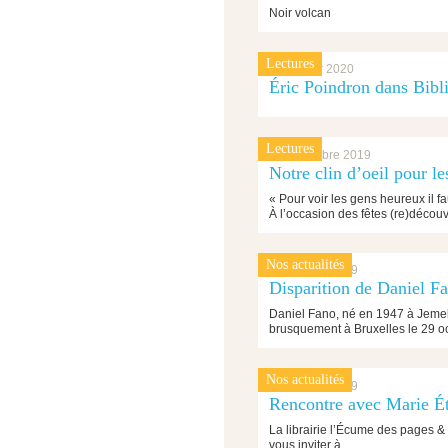
Noir volcan
Lectures
13 janvier 2020
Éric Poindron dans Bibl
Lectures
11 décembre 2019
Notre clin d’oeil pour les
« Pour voir les gens heureux il 
À l’occasion des fêtes (re)déco
Nos actualités
30 octobre 2019
Disparition de Daniel F
Daniel Fano, né en 1947 à Jemel
brusquement à Bruxelles le 29 
Nos actualités
14 octobre 2019
Rencontre avec Marie É
La librairie l’Écume des pages & L
vous inviter à…