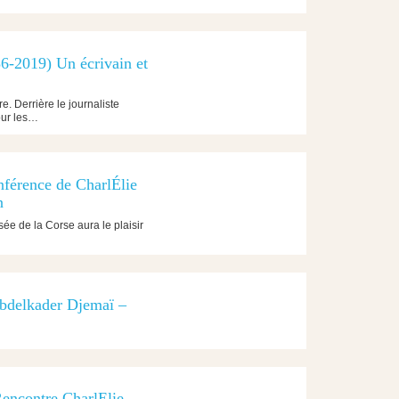
-2019) Un écrivain et
e. Derrière le journaliste
our les…
férence de CharlÉlie
n
e de la Corse aura le plaisir
 Abdelkader Djemaï –
Rencontre CharlElie