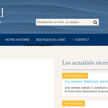
NOTRE HISTOIRE
BOUTIQUE EN LIGNE
☞ CONTACT
Florent Mazzoleni
Les actualités réce
Nos événements
24 juin 2026
La rentrée littéraire arri
Une rentrée astrale ! L’aventure d
et nous nous réjouissons d’accue
Nos actualités
25 janvier 2024