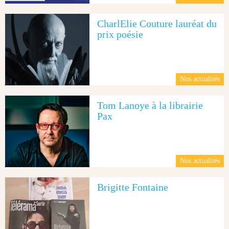
CharlElie Couture lauréat du
prix poésie
Nos actualités
Tom Lanoye à la librairie
Pax
Nos actualités
Brigitte Fontaine