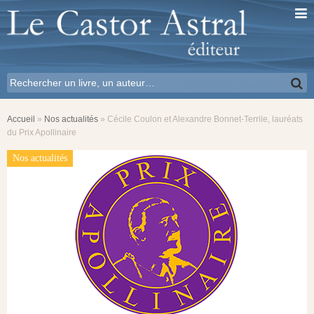
Accueil
»
Nos actualités
»
Cécile Coulon et Alexandre Bonnet-Terrile, lauréats
du Prix Apollinaire
Nos actualités