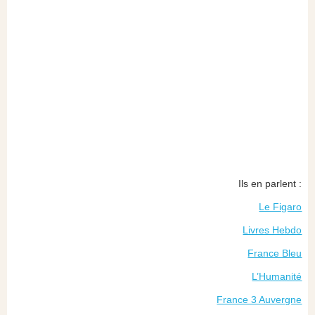
Ils en parlent :
Le Figaro
Livres Hebdo
France Bleu
L’Humanité
France 3 Auvergne