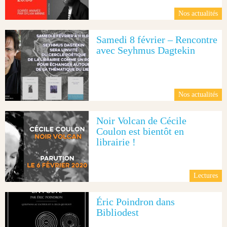
Nos actualités
Samedi 8 février – Rencontre
avec Seyhmus Dagtekin
Nos actualités
Noir Volcan de Cécile
Coulon est bientôt en
librairie !
Lectures
Éric Poindron dans
Bibliodest