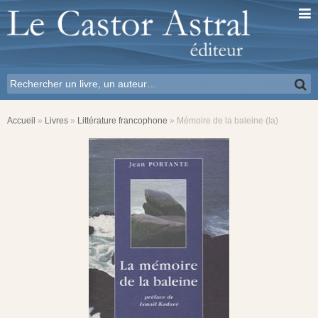
Accueil
»
Livres
»
Littérature francophone
»
Mémoire de la baleine (la)