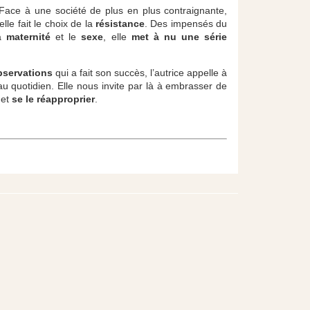
Face à une société de plus en plus contraignante,
 elle fait le choix de la
résistance
. Des impensés du
la
maternité
et le
sexe
, elle
met à nu une série
bservations
qui a fait son succès, l’autrice appelle à
u quotidien. Elle nous invite par là à embrasser de
 et
se le réapproprier
.