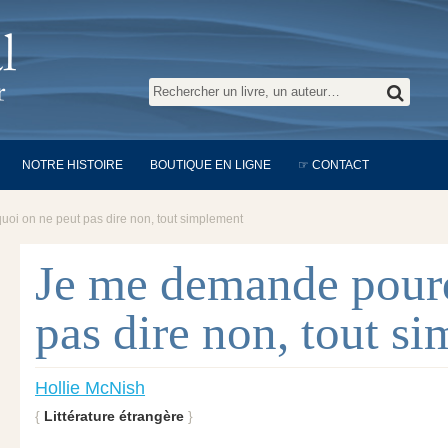
NOTRE HISTOIRE
BOUTIQUE EN LIGNE
☞ CONTACT
oi on ne peut pas dire non, tout simplement
Je me demande pourq
pas dire non, tout s
Hollie McNish
Littérature étrangère