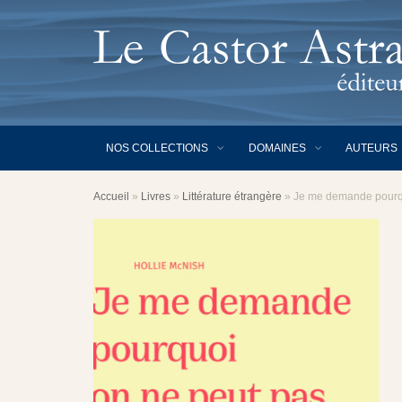
NOS COLLECTIONS
DOMAINES
AUTEURS
Accueil
»
Livres
»
Littérature étrangère
»
Je me demande pourqu