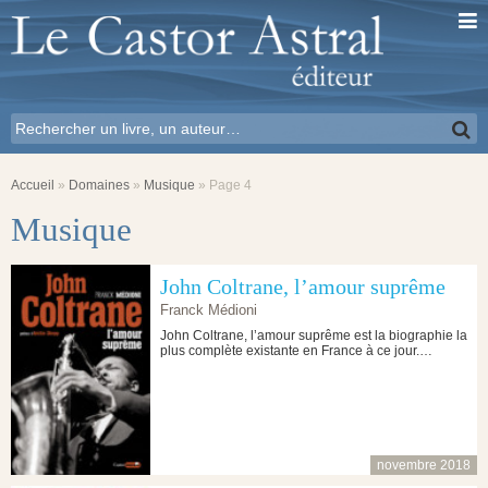
Accueil
»
Domaines
»
Musique
»
Page 4
Musique
John Coltrane, l’amour suprême
Franck Médioni
John Coltrane, l’amour suprême est la biographie la
plus complète existante en France à ce jour.…
novembre 2018