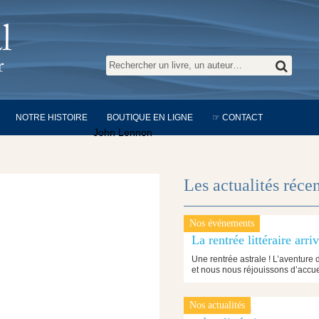
NOTRE HISTOIRE
BOUTIQUE EN LIGNE
☞ CONTACT
John Lennon
Les actualités réce
Nos événements
24 juin 2026
La rentrée littéraire arri
Une rentrée astrale ! L’aventure d
et nous nous réjouissons d’accue
Nos actualités
25 janvier 2024