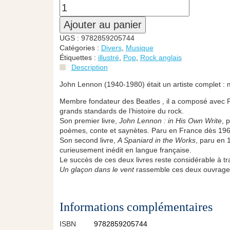
Ajouter au panier
UGS :
9782859205744
Catégories :
Divers
,
Musique
Étiquettes :
illustré
,
Pop
,
Rock anglais
Description
John Lennon (1940-1980) était un artiste complet : m
Membre fondateur des Beatles , il a composé avec P
grands standards de l’histoire du rock.
Son premier livre,
John Lennon : in His Own Write
, 
poèmes, conte et saynètes. Paru en France dès 1965, 
Son second livre,
A Spaniard in the Works
, paru en 
curieusement inédit en langue française.
Le succès de ces deux livres reste considérable à t
Un glaçon dans le vent
rassemble ces deux ouvrages 
Informations complémentaires
ISBN
9782859205744