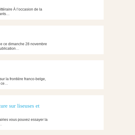
éraire À l’occasion de la
tants…
ène ce dimanche 28 novembre
publication…
r la frontière franco-belge,
és ce…
ure sur liseuses et
rairies vous pouvez essayer la
!…