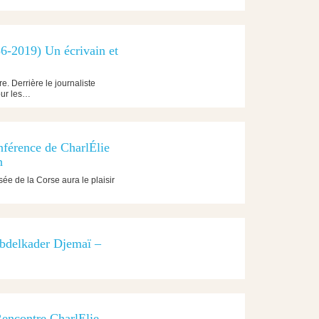
-2019) Un écrivain et
e. Derrière le journaliste
our les…
férence de CharlÉlie
n
e de la Corse aura le plaisir
 Abdelkader Djemaï –
Rencontre CharlElie