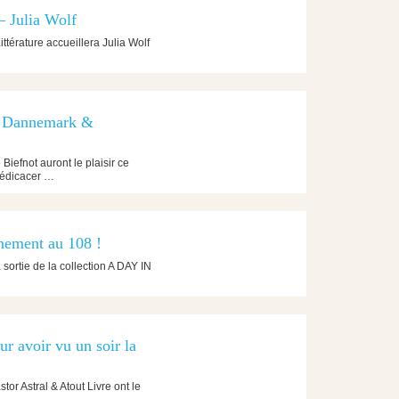
 – Julia Wolf
ittérature accueillera Julia Wolf
s Dannemark &
iefnot auront le plaisir ce
dédicacer …
nement au 108 !
sortie de la collection A DAY IN
r avoir vu un soir la
or Astral & Atout Livre ont le