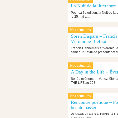
20 mai 2019
La Nuit de la littérature
Pour sa 7e édition, la Nuit de la L
le 25 mai à…
Nos actualités
23 avril 2019
Soren Disparu – Franci
Véronique Biefnot
Francis Dannemark et Véronique B
samedi 27 avril de présenter et 
Nos actualités
28 mars 2019
A Day in the Life – Évé
Soirée événement Venez fêter la 
THE LIFE au 108…
Nos actualités
20 mars 2019
Rencontre poétique – Pou
beauté passer
Vendredi 22 mars à 19h30 Le Cast