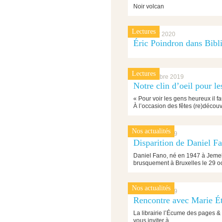
Noir volcan
Lectures
13 janvier 2020
Éric Poindron dans Bibl
Lectures
11 décembre 2019
Notre clin d’oeil pour les
« Pour voir les gens heureux il 
À l’occasion des fêtes (re)déco
Nos actualités
30 octobre 2019
Disparition de Daniel F
Daniel Fano, né en 1947 à Jemel
brusquement à Bruxelles le 29 
Nos actualités
14 octobre 2019
Rencontre avec Marie É
La librairie l’Écume des pages & L
vous inviter à…