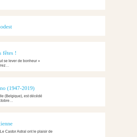
iodest
 fêtes !
faut se lever de bonheur »
uvrez…
ano (1947-2019)
le (Belgique), est décédé
octobre…
tienne
e Castor Astral ont le plaisir de