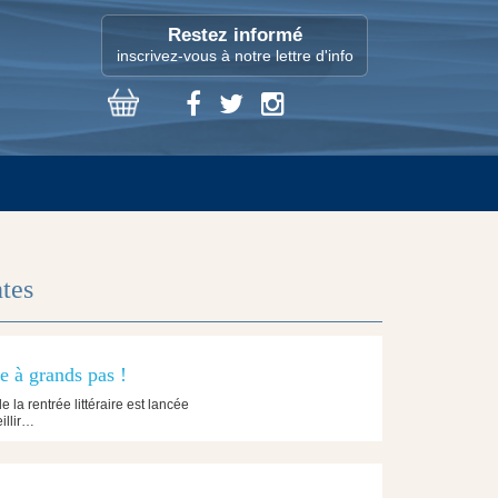
Restez informé
inscrivez-vous à notre lettre d'info
ntes
ve à grands pas !
e la rentrée littéraire est lancée
illir…