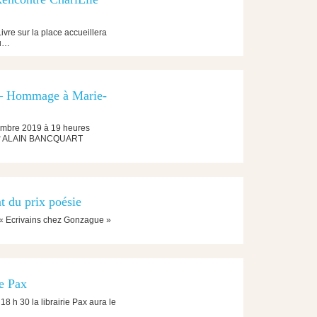
re sur la place accueillera
du…
Hommage à Marie-
mbre 2019 à 19 heures
r ALAIN BANCQUART
t du prix poésie
 « Ecrivains chez Gonzague »
ie Pax
8 h 30 la librairie Pax aura le