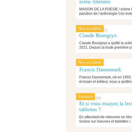
scène littéraire
MAISON DE LA POESIE / scéne litt
parution de l’anthologie Ces ins
Nos actualités
1 décembre 2021
Claude Bourgeyx
Claude Bourgeyx a quitté la sc
2021. Depuis la toute première 
Nos actualités
4 octobre 2021
Francis Dannemark
Francis Dannemark, né en 1955 su
écrivain et éditeur, nous a quitt
Lectures
17 mars 2020
Et si vous essayez la lect
tablettes ?
En attendant de retourner en lib
lecture sur liseuses et tablettes 