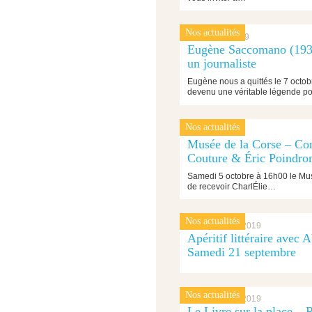
Nos actualités
10 octobre 2019
Eugène Saccomano (1936
un journaliste
Eugène nous a quittés le 7 octobr
devenu une véritable légende p
Nos actualités
4 octobre 2019
Musée de la Corse – Con
Couture & Éric Poindro
Samedi 5 octobre à 16h00 le Musé
de recevoir CharlÉlie…
Nos actualités
17 septembre 2019
Apéritif littéraire avec
Samedi 21 septembre
Nos actualités
13 septembre 2019
Le Livre sur la place – 