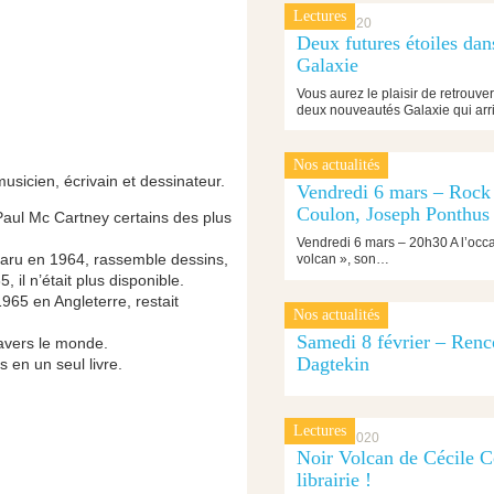
Lectures
9 mars 2020
Deux futures étoiles dan
Galaxie
Vous aurez le plaisir de retrouver
deux nouveautés Galaxie qui ar
Nos actualités
5 mars 2020
usicien, écrivain et dessinateur.
Vendredi 6 mars – Rock 
Coulon, Joseph Ponthus
aul Mc Cartney certains des plus
Vendredi 6 mars – 20h30 A l’occas
paru en 1964, rassemble dessins,
volcan », son…
il n’était plus disponible.
1965 en Angleterre, restait
Nos actualités
7 février 2020
Samedi 8 février – Ren
ravers le monde.
Dagtekin
en un seul livre.
Lectures
3 février 2020
Noir Volcan de Cécile Co
librairie !