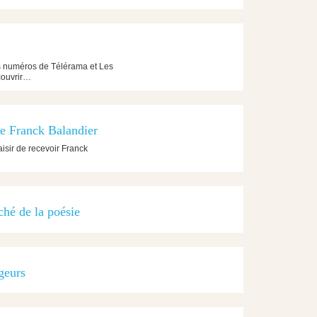
es numéros de Télérama et Les
couvrir…
re Franck Balandier
aisir de recevoir Franck
ché de la poésie
geurs