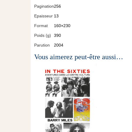
Pagination
256
Epaisseur
13
Format
160×230
Poids (g)
390
Parution
2004
Vous aimerez peut-être aussi…