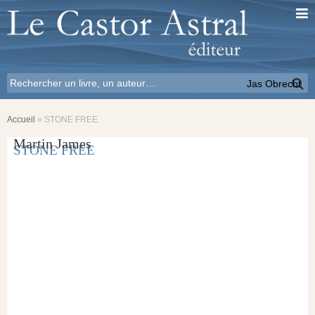
Jas Obrecht
Accueil
»
STONE FREE
Martin James
STONE FREE