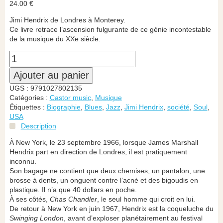
24.00
€
Jimi Hendrix de Londres à Monterey.
Ce livre retrace l’ascension fulgurante de ce génie incontestable
de la musique du XXe siècle.
Ajouter au panier
UGS :
9791027802135
Catégories :
Castor music
,
Musique
Étiquettes :
Biographie
,
Blues
,
Jazz
,
Jimi Hendrix
,
société
,
Soul
,
USA
Description
À New York, le 23 septembre 1966, lorsque James Marshall
Hendrix part en direction de Londres, il est pratiquement
inconnu.
Son bagage ne contient que deux chemises, un pantalon, une
brosse à dents, un onguent contre l’acné et des bigoudis en
plastique. Il n’a que 40 dollars en poche.
À ses côtés,
Chas Chandler
, le seul homme qui croit en lui.
De retour à New York en juin 1967, Hendrix est la coqueluche du
Swinging London
, avant d’exploser planétairement au festival