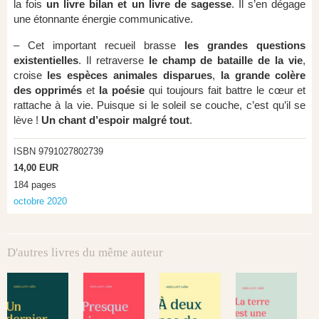
la fois
un livre bilan et un livre de sagesse
. Il s’en dégage
une étonnante énergie communicative.
– Cet important recueil brasse
les grandes questions
existentielles
. Il retraverse
le champ de bataille de la vie
,
croise
les espèces animales disparues
,
la grande colère
des opprimés
et
la poésie
qui toujours fait battre le cœur et
rattache à la vie. Puisque si le soleil se couche, c’est qu’il se
lève !
Un
chant d’espoir malgré tout
.
ISBN 9791027802739
14,00 EUR
184 pages
octobre 2020
D'autres livres du même auteur