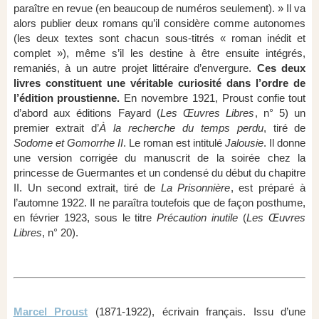
paraître en revue (en beaucoup de numéros seulement). » Il va
alors publier deux romans qu’il considère comme autonomes
(les deux textes sont chacun sous-titrés « roman inédit et
complet »), même s’il les destine à être ensuite intégrés,
remaniés, à un autre projet littéraire d’envergure.
Ces deux
livres constituent une véritable curiosité dans l’ordre de
l’édition proustienne.
En novembre 1921, Proust confie tout
d’abord aux éditions Fayard (
Les Œuvres Libres
, n° 5) un
premier extrait d’
À la recherche du temps perdu
, tiré de
Sodome et Gomorrhe II
. Le roman est intitulé
Jalousie
. Il donne
une version corrigée du manuscrit de la soirée chez la
princesse de Guermantes et un condensé du début du chapitre
II. Un second extrait, tiré de
La Prisonnière
, est préparé à
l’automne 1922. Il ne paraîtra toutefois que de façon posthume,
en février 1923, sous le titre
Précaution inutile
(
Les Œuvres
Libres
, n° 20).
Marcel Proust
(1871-1922), écrivain français. Issu d’une