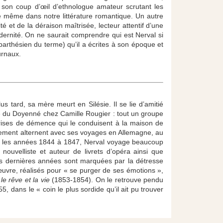
, son coup d’œil d’ethnologue amateur scrutant les
ue même dans notre littérature romantique. Un autre
é et de la déraison maîtrisée, lecteur attentif d’une
dernité. On ne saurait comprendre qui est Nerval si
rthésien du terme) qu’il a écrites à son époque et
urnaux.
s tard, sa mère meurt en Silésie. Il se lie d’amitié
rue du Doyenné chez Camille Rougier : tout un groupe
 crises de démence qui le conduisent à la maison de
ssement alternent avec ses voyages en Allemagne, au
s les années 1844 à 1847, Nerval voyage beaucoup
ouvelliste et auteur de livrets d’opéra ainsi que
 dernières années sont marquées par la détresse
’œuvre, réalisés pour « se purger de ses émotions »,
le rêve et la vie
(1853-1854). On le retrouve pendu
55, dans le « coin le plus sordide qu’il ait pu trouver