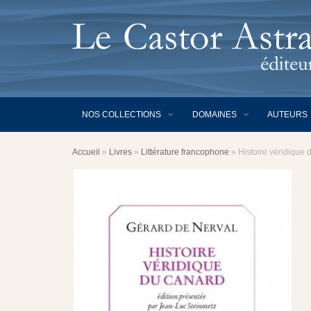
NOS COLLECTIONS
DOMAINES
AUTEURS
Accueil
»
Livres
»
Littérature francophone
»
Histoire véridique 