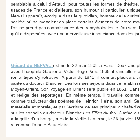
semblable à celui d’Artaud, pour toutes les formes de théâtre
usages de France et d’ailleurs, son humour si particulier, uniq
Nerval apparaît, exotique dans le quotidien, homme de la curiosit
société où se mettaient en place certains éléments de notre mo
l’on ne prend pas connaissance des » mythologies » (au sens ba
qu’il a dispersées avec une merveilleuse insouciance dans les jo
Gérard de NERVAL
est né le 22 mai 1808 à Paris. Deux ans plu
avec Théophile Gautier et Victor Hugo. Vers 1835, il s’installe 
romantique s’y retrouve. À partir de 1841, il connaît plusieurs
santé du docteur Blanche. Dès lors ses séjours dans cet établi
Moyen-Orient. Son Voyage en Orient sera publié en 1851. Dan
et rédige des reportages. En même temps, il travaille comme n
comme traducteur des poèmes de Heinrich Heine, son ami. Ses
matérielle et morale, et par l’écriture de ses principaux chefs-d
sur les conseils du docteur Blanche
Les Filles du feu
,
Aurélia ou 
à la grille d’un bouge, rue de la Vieille-Lanterne, le 26 janvier 18
», comme l’a noté Baudelaire.