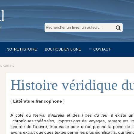
NOTRE HISTOIRE
BOUTIQUE EN LIGNE
☞ CONTACT
du canard
Histoire véridique d
Littérature francophone
À côté du Nerval d’
Aurélia
et des
Filles du feu
, il existe 
chroniques théâtrales, impressions de voyages, remarques iro
ignorée de l’œuvre, trop vaste pour qu’on prenne la peine de l
avons extrait quelques textes parmi les plus significatifs, qui té