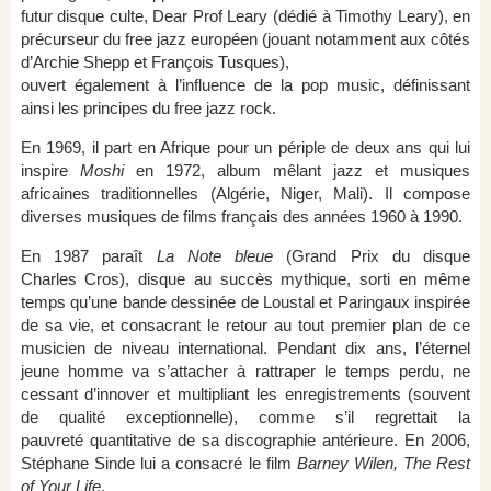
futur disque culte, Dear Prof Leary (dédié à Timothy Leary), en
précurseur du free jazz européen (jouant notamment aux côtés
d’Archie Shepp et François Tusques),
ouvert également à l’influence de la pop music, définissant
ainsi les principes du free jazz rock.
En 1969, il part en Afrique pour un périple de deux ans qui lui
inspire
Moshi
en 1972, album mêlant jazz et musiques
africaines traditionnelles (Algérie, Niger, Mali). Il compose
diverses musiques de films français des années 1960 à 1990.
En 1987 paraît
La Note bleue
(Grand Prix du disque
Charles Cros), disque au succès mythique, sorti en même
temps qu’une bande dessinée de Loustal et Paringaux inspirée
de sa vie, et consacrant le retour au tout premier plan de ce
musicien de niveau international. Pendant dix ans, l’éternel
jeune homme va s’attacher à rattraper le temps perdu, ne
cessant d’innover et multipliant les enregistrements (souvent
de qualité exceptionnelle), comme s’il regrettait la
pauvreté quantitative de sa discographie antérieure. En 2006,
Stéphane Sinde lui a consacré le film
Barney Wilen, The Rest
of Your Life
.