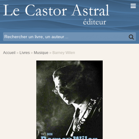
Accueil
»
Livres
»
Musique
»
Barney Wilen