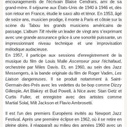
encouragements de l’écrivain Blaise Cendrars, ami de sa
grand-mère. Il séjourne aux États-Unis de 1940 à 1946 et, dès
son retour en France, étudie le saxo alto et ténor. En 1953, âgé
de seize ans, musicien prodige, il monte à Paris et côtoie sur la
scène du Tabou les grands musiciens américains de
passage. L’album
Tilt
révèle un leader de vingt ans s’exprimant
avec une grande assurance grâce à une sonorité puissante, un
impressionnant niveau technique et une improvisation
mélodique audacieuse.
En 1957, il participe aux sessions d’enregistrement de la
musique du film de Louis Malle
Ascenseur pour l’échafaud
,
orchestrée par Miles Davis. Et, en 1960, au sein des Jazz
Messengers, à la bande originale du film de Roger Vadim,
Les
Liaison dangereuses
. Il se produit notamment à Saint-
Germain-des-Prés avec les vedettes du be-bop comme Dizzy
Gillespie, Art Blakey et Bud Powell, à Nice avec Stan Getz et
Curtis Fuller, et enregistre avec des artistes comme
Martial Solal, Milt Jackson et Flavio Ambrosetti.
Il est l’un des premiers Européens invités au Newport Jazz
Festival. Après une première éclipse en 1962, où il se retire en
pleine gloire, il réapparaît au milieu des années 1960 avec un