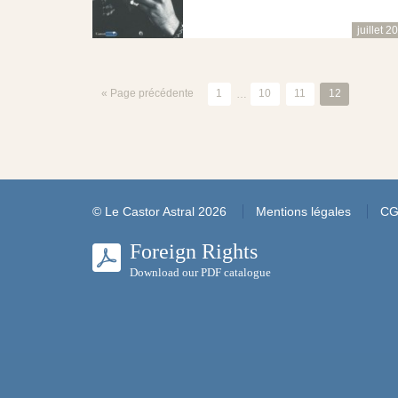
juillet 2
« Page précédente
1
…
10
11
12
© Le Castor Astral 2026
Mentions légales
C
Foreign Rights
Download our PDF catalogue