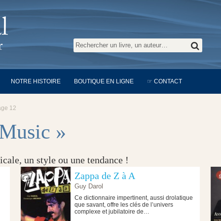
NOTRE HISTOIRE
BOUTIQUE EN LIGNE
☞ CONTACT
age 12
 Music »
cale, un style ou une tendance !
Zappa de Z à A
Guy Darol
Ce dictionnaire impertinent, aussi drolatique
que savant, offre les clés de l’univers
complexe et jubilatoire de…