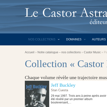
NOS COLLECTIONS
DOMAINES
AUTEURS
Accueil
»
Notre catalogue – nos collections
»
Castor Music
»
P
Collection « Castor
Chaque volume révèle une trajectoire musi
Jeff Buckley
Stan Cuesta
29 mai 1997. Trois ans à peine après avoir
été révélé par un premier album
bouleversant,…