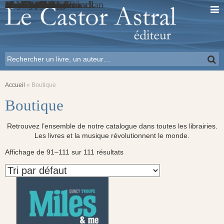
Quincy Troupe
Frank Lisciandro
Christophe Deniau
Frédéric Adrian
Guy Darol
Jennifer Lesieur
C. Milner & C. Rivallan
Marcus O’Dair
Jean-Noël Coghe
Barney Hoskyns
Vincent Brunner
Nicolas Finet
Florent Mazzoleni
Christophe Delbrouck
Franck Medioni
Florent Mazzoleni
Frank Balandier
Jas Obrecht
Mark Miller
Alain Feydri
Christophe Delbrouck
Accueil
»
Boutique
Boutique
Retrouvez l’ensemble de notre catalogue dans toutes les librairies.
Les livres et la musique révolutionnent le monde.
Affichage de 91–111 sur 111 résultats