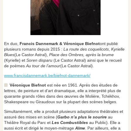
En duo,
Francis Dannemark & Véronique Biefnot
ont publié
plusieurs romans depuis 2015 :
La route des coquelicots
,
Kyrielle
Blues
(Le Castor Astral),
Place des Ombres, après la brume
(Kyrielle) et
Soren disparu
(Le Castor Astral) ainsi que le recueil
de poèmes
Au tour de l’amour
(Le Castor Astral).
www.francisdannemark.be/biefnot-dannemark/
Véronique Biefnot
est née en 1961. Après des études de
lettres, de peinture et d’art dramatique, elle a interprété plus de
quarante grands rôles dans des œuvres de Molière, Tchékhov,
Shakespeare ou Giraudoux sur la plupart des scènes belges.
Simultanément, elle a produit plusieurs adaptations théâtrales et
assuré des mises en scène (
Garbo n’a plus le sourire
au
Théâtre Royal du Parc et
Les Combustibles
au Public). Elle a
aussi écrit et dirigé le moyen-métrage
Alme
. Par ailleurs, elle a