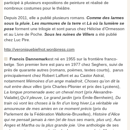
participé à plusieurs expositions de peinture et réalisé de
nombreux costumes pour le théâtre.
Depuis 2011, elle a publié plusieurs romans.
Comme des larmes
sous la pluie
,
Les murmures de la terre
et
Là où la lumière se
pose
forment une trilogie et sont parus chez Héloïse d’Ormesson
et au Livre de Poche.
Sous les ruines de Villers
a été publié
chez Luc Pire.
http://veroniquebiefnot.wordpress.com
Francis Dannemark
est né en 1955 sur la frontière franco-
belge. Son premier livre est paru en 1977 chez Seghers, suivi de
près de quarante autres (romans, poèmes, textes courts), parus
principalement chez Robert Laffont et au Castor Astral,
notamment
Mémoires d’un ange maladroit
,
Choses qu’on dit la
nuit entre deux villes
(prix Charles-Plisnier et prix des Lycéens),
La longue promenade avec un cheval mort
(prix Alexandre-
Vialatte),
Qu’il pleuve
,
Le grand jardin
(prix Émile-Bernheim),
Du
train où vont les choses à la fin d’un long hiver
,
La véritable vie
amoureuse de mes amies en ce moment précis
(prix du
Parlement de la Fédération Wallonie-Bruxelles),
Histoire d’Alice
qui ne pensait jamais à rien (et de tous ses maris, plus un)
,
Aux
Anges
et
Martha ou la plus grande joie
. Une anthologie de ses