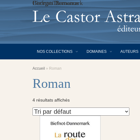
Biefnot/Dannemark
Georges Bernanos
Georges Bernanos
Georges Bernanos
NOS COLLECTIONS
DOMAINES
AUTEURS
Accueil
»
Roman
Roman
4 résultats affichés