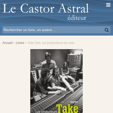
Accueil
»
Livres
»
Take One, les producteurs du rock