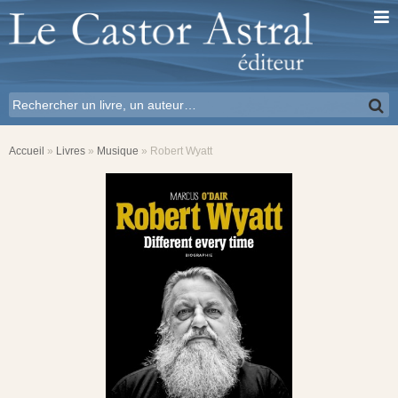
Accueil
»
Livres
»
Musique
»
Robert Wyatt