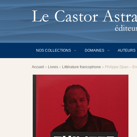
NOS COLLECTIONS
DOMAINES
AUTEURS
Accueil
»
Livres
»
Littérature francophone
»
Philippe Djian – E