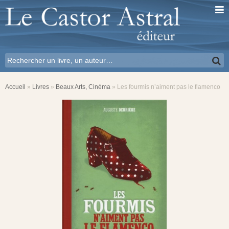
Accueil
»
Livres
»
Beaux Arts, Cinéma
»
Les fourmis n’aiment pas le flamenco