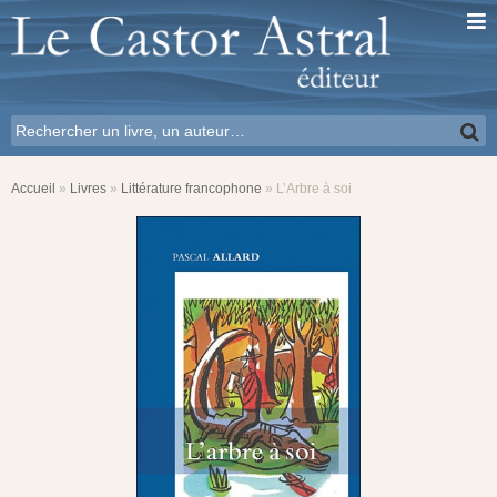
Accueil
»
Livres
»
Littérature francophone
»
L’Arbre à soi