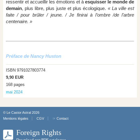
ressentir et accueillir les émotions et à
esquisser le monde de
demain
, plus libre, plus juste et plus écologique.
« La ville est
faite / pour brûler / jeune. / Je finirai à l’ombre /de l’arbre
centenaire. »
Préface de Nancy Huston
ISBN 9791027803774
9,90 EUR
168 pages
mai 2024
© Le Castor Astral 2026
Mentions légales
CGV
☞ Contact
Foreign Rights
Download our PDF catalogue