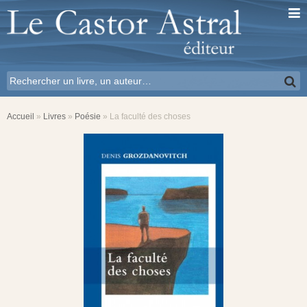
Accueil
»
Livres
»
Poésie
»
La faculté des choses