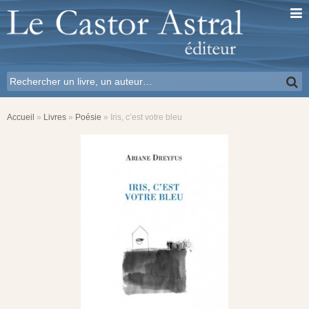
Accueil
»
Livres
»
Poésie
»
Iris, c’est votre bleu