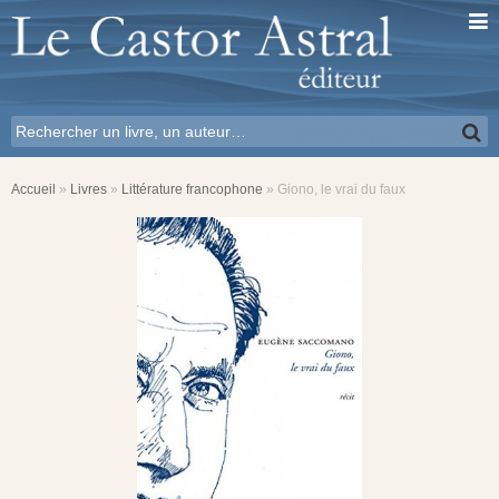
Accueil
»
Livres
»
Littérature francophone
»
Giono, le vrai du faux