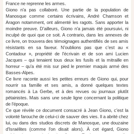
France ne reprenne les armes.
Giono n’a pas collaboré. Une partie de la population de
Manosque comme certains écrivains, André Chamson et
Aragon notamment, ont alimenté les ragots. Sans apporter la
moindre preuve. D’ailleurs, Giono n’a jamais été poursuivi, ni
inculpé de quoi que ce soit. A contrario, dans les annexes de
ce livre, on trouvera des témoignages authentifiés de ses amis
résistants en sa faveur. N’oublions pas que c’est au «
Contadour », propriété de l’écrivain et de son ami Lucien
Jacques – qui tenaient tous deux les fusils et la mitraille en
horreur – qu’a été mis sur pied le premier maquis armé des
Basses-Alpes.
Ce livre raconte aussi les petites erreurs de Giono qui, pour
nourrir sa famille et ses amis, a donné quelques textes
romancés à La Gerbe, et à des revues ou journaux plutôt
pétainistes. Mais sans une seule ligne concernant la politique
de l’époque.
Ce que révèle ce document consacré à Jean Giono, c’est la
volonté farouche de celui-ci de sauver des vies. Il a abrité chez
lui, ou dans des studios discrets de Manosque, une douzaine
d’Israélites (comme l’on disait alors). À cet égard, Giono