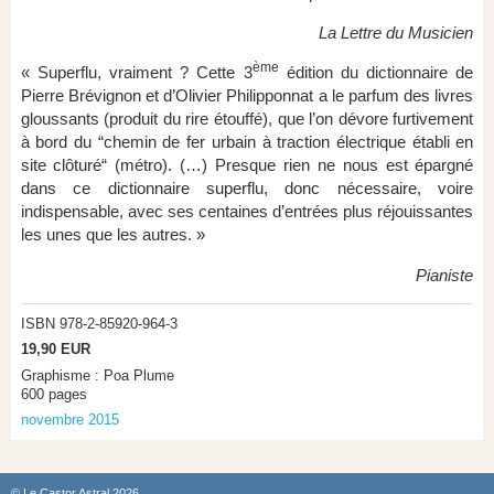
La Lettre du Musicien
ème
« Superflu, vraiment ? Cette 3
édition du dictionnaire de
Pierre Brévignon et d’Olivier Philipponnat a le parfum des livres
gloussants (produit du rire étouffé), que l’on dévore furtivement
à bord du “chemin de fer urbain à traction électrique établi en
site clôturé“ (métro). (…) Presque rien ne nous est épargné
dans ce dictionnaire superflu, donc nécessaire, voire
indispensable, avec ses centaines d’entrées plus réjouissantes
les unes que les autres. »
Pianiste
ISBN 978-2-85920-964-3
19,90 EUR
Graphisme : Poa Plume
600 pages
novembre 2015
© Le Castor Astral 2026