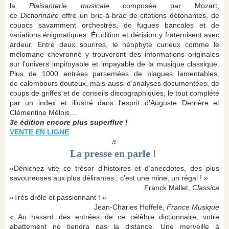
la
Plaisanterie musicale
composée par Mozart,
ce
Dictionnaire
offre un bric-à-brac de citations détonantes, de
couacs savamment orchestrés, de fugues bancales et de
variations énigmatiques. Érudition et dérision y fraternisent avec
ardeur. Entre deux sourires, le néophyte curieux comme le
mélomane chevronné y trouveront des informations originales
sur l’univers impitoyable et impayable de la musique classique.
Plus de 1000 entrées parsemées de blagues lamentables,
de calembours douteux, mais aussi d’analyses documentées, de
coups de griffes et de conseils discographiques, le tout complété
par un index et illustré dans l’esprit d’Auguste Derrière et
Clémentine Mélois…
3e édition encore plus superflue !
VENTE EN LIGNE
♬
La presse en parle !
«Dénichez vite ce trésor d’histoires et d’anecdotes, des plus
savoureuses aux plus délirantes : c’est une mine, un régal ! »
Franck Mallet,
Classica
«Très drôle et passionnant ! »
Jean-Charles Hoffelé,
France Musique
« Au hasard des entrées de ce célèbre dictionnaire, votre
abattement ne tiendra pas la distance. Une merveille à