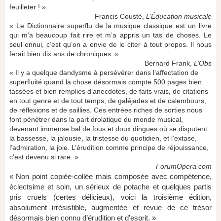
feuilleter ! »
Francis Cousté,
L’Éducation musicale
« Le Dictionnaire superflu de la musique classique est un livre
qui m’a beaucoup fait rire et m’a appris un tas de choses. Le
seul ennui, c’est qu’on a envie de le citer à tout propos. Il nous
ferait bien dix ans de chroniques. »
Bernard Frank,
L’Obs
« Il y a quelque dandysme à persévérer dans l’affectation de
superfluité quand la chose désormais compte 500 pages bien
tassées et bien remplies d’anecdotes, de faits vrais, de citations
en tout genre et de tout temps, de galéjades et de calembours,
de réflexions et de saillies. Ces entrées riches de sorties nous
font pénétrer dans la part drolatique du monde musical,
devenant immense bal de fous et doux dingues où se disputent
la bassesse, la jalousie, la tristesse du quotidien, et l’extase,
l’admiration, la joie. L’érudition comme principe de réjouissance,
c’est devenu si rare. »
ForumOpera.com
« Non point copiée-collée mais composée avec compétence,
éclectsime et soin, un sérieux de potache et quelques partis
pris cruels (certes délicieux), voici la troisième édition,
absolument irrésistible, augmentée et revue de ce trésor
désormais bien connu d’érudition et d’esprit. »