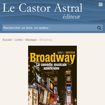
Accueil
»
Livres
»
Musique
»
Broadway