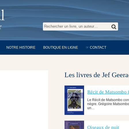
NOTRE HISTOIRE
BOUTIQUE EN LIGNE
☞ CONTACT
Les livres de Jef Geera
Récit de Matsombo (
Le Récit de Matsombo const
nègre. Grégoire Matsombo,
un…
Oiseaux de nuit