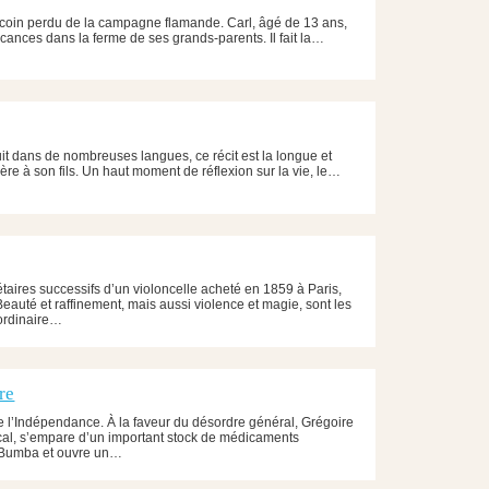
coin perdu de la campagne flamande. Carl, âgé de 13 ans,
acances dans la ferme de ses grands-parents. Il fait la…
it dans de nombreuses langues, ce récit est la longue et
ère à son fils. Un haut moment de réflexion sur la vie, le…
étaires successifs d’un violoncelle acheté en 1859 à Paris,
Beauté et raffinement, mais aussi violence et magie, sont les
aordinaire…
re
l’Indépendance. À la faveur du désordre général, Grégoire
al, s’empare d’un important stock de médicaments
e Bumba et ouvre un…