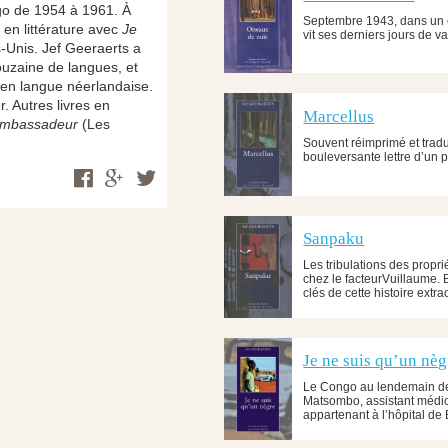
go de 1954 à 1961. À
Septembre 1943, dans un 
 en littérature avec
Je
vit ses derniers jours de v
s-Unis. Jef Geeraerts a
ouzaine de langues, et
 en langue néerlandaise.
. Autres livres en
Marcellus
Ambassadeur
(Les
Souvent réimprimé et tradu
bouleversante lettre d’un p
Sanpaku
Les tribulations des propri
chez le facteurVuillaume. 
clés de cette histoire extr
Je ne suis qu’un nèg
Le Congo au lendemain de 
Matsombo, assistant médic
appartenant à l’hôpital d