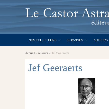
NOS COLLECTIONS
DOMAINES
AUTEURS
Accueil
»
Auteurs
»
Jef Geeraerts
Jef Geeraerts