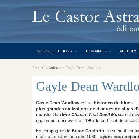
NOS COLLECTIONS
DOMAINES
AUTEURS
Accueil
»
Auteurs
»
Gayle Dean Wardlow
Gayle Dean Wardl
Gayle Dean Wardlow
est un
historien du blues
. Il
plus grandes collections de disques de blues d’
monde
.
Son livre
Chasin’ That Devil Music
est dev
également découvert en 1967 le certificat de décès
En compagnie de
Bruce Conforth
, ils se sont consa
musique de Johnson dès 1960,
ayant pour objecti