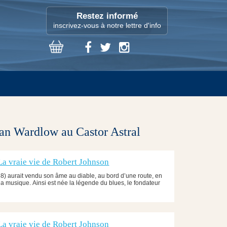
Restez informé
inscrivez-vous à notre lettre d'info
ean Wardlow au Castor Astral
, La vraie vie de Robert Johnson
) aurait vendu son âme au diable, au bord d’une route, en
 musique. Ainsi est née la légende du blues, le fondateur
, La vraie vie de Robert Johnson