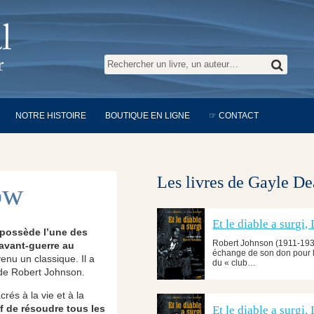
NOTRE HISTOIRE
BOUTIQUE EN LIGNE
☞ CONTACT
Les livres de Gayle D
ow
Et le diable a surgi
possède l’une des
Robert Johnson (1911-1938
avant-guerre au
échange de son don pour la
enu un classique. Il a
du « club…
 de Robert Johnson.
crés à la vie et à la
f de résoudre tous les
Et le diable a surgi