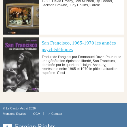
1980 : David Crosby, Joni Mitchell, Ry Cooder,
Jackson Browne, Judy Collins, Carole…
San Francisco, 1965-1970 les années
psychédéliques
Traduit de l’anglais par Emmanuel Dazin Pour toute
une génération éprise de liberté, San Francisco,
dominée par le quartier d’Haight-Ashbury,
représente entre 1965 et 1970 le pôle d’attraction
suprême. C’est…
© Le Castor Astral 2026
Mentions légales
CGV
☞ Contact
Foreign Rights